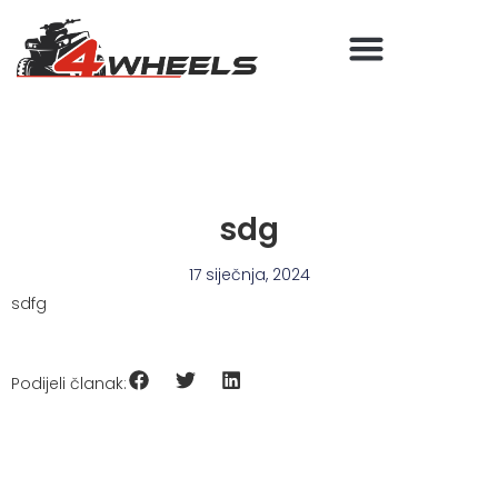
sdg
17 siječnja, 2024
sdfg
Podijeli članak: