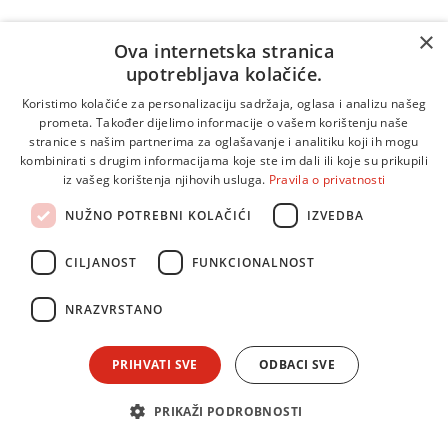
×
Ova internetska stranica
upotrebljava kolačiće.
Povezani članci
Koristimo kolačiće za personalizaciju sadržaja, oglasa i analizu našeg
prometa. Također dijelimo informacije o vašem korištenju naše
stranice s našim partnerima za oglašavanje i analitiku koji ih mogu
kombinirati s drugim informacijama koje ste im dali ili koje su prikupili
iz vašeg korištenja njihovih usluga.
Pravila o privatnosti
NUŽNO POTREBNI KOLAČIĆI
IZVEDBA
CILJANOST
FUNKCIONALNOST
NRAZVRSTANO
PRIHVATI SVE
ODBACI SVE
PRIKAŽI PODROBNOSTI