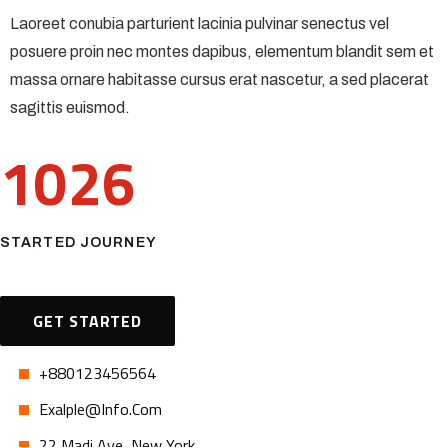
Laoreet conubia parturient lacinia pulvinar senectus vel
posuere proin nec montes dapibus, elementum blandit sem et
massa ornare habitasse cursus erat nascetur, a sed placerat
sagittis euismod.
1026
STARTED JOURNEY
GET STARTED
+880123456564
Exalple@info.com
22 Madi Ave, New York