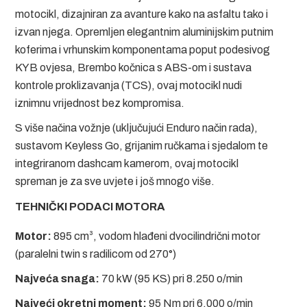
motocikl, dizajniran za avanture kako na asfaltu tako i
izvan njega. Opremljen elegantnim aluminijskim putnim
koferima i vrhunskim komponentama poput podesivog
KYB ovjesa, Brembo kočnica s ABS-om i sustava
kontrole proklizavanja (TCS), ovaj motocikl nudi
iznimnu vrijednost bez kompromisa.
S više načina vožnje (uključujući Enduro način rada),
sustavom Keyless Go, grijanim ručkama i sjedalom te
integriranom dashcam kamerom, ovaj motocikl
spreman je za sve uvjete i još mnogo više.
TEHNIČKI PODACI MOTORA
Motor:
895 cm³, vodom hlađeni dvocilindrični motor
(paralelni twin s radilicom od 270°)
Najveća snaga:
70 kW (95 KS) pri 8.250 o/min
Najveći okretni moment:
95 Nm pri 6.000 o/min