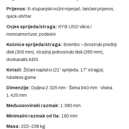
Prijenos:
6-stupanjski nožni mjenjač, lančani prijenos,
quick-shifter
Ovjes sprijeda/straga:
KYB USD vilice /
monoamortizer, podesivi
Kočnice sprijeda/straga:
Brembo – dvostruki prednji
disk (305 mm), stražnji jednostruki disk (265 mm),
dvokanalni ABS
Kotači:
Žičani naplatci (21″ sprijeda, 17″ straga),
tubeless gume
Dimenzije:
Duljina 2.325 mm · Širina 940 mm · Visina
1.420 mm
Međuosovinski razmak:
1.580 mm
Minimalni razmak od tla:
190 mm
Masa:
222–238 kg