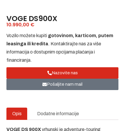
VOGE DS900X
10.990,00
€
Vozilo možete kupiti
gotovinom, karticom, putem
leasinga ili kredita
. Kontaktirajte nas za više
informacija o dostupnim opcijama plaćanja i
financiranja.
Nazovite nas
Pošaljite nam mail
Opis
Dodatne informacije
VOGE DS 900X
vrhunski je adventure-touring